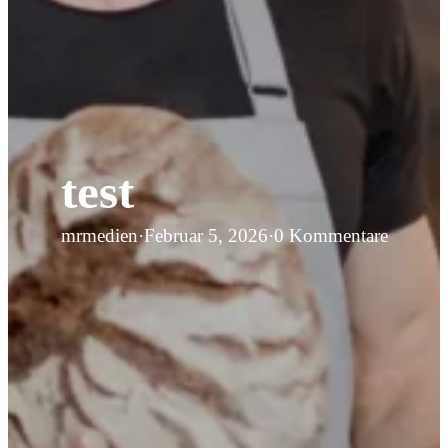
test
mrmedien
·
Februar 5, 2026
·
0 Kommentare