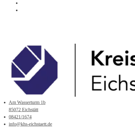
ÜBER UNS
ANSPRECHPARTNER
Am Wasserturm 1b
85072 Eichstätt
08421/1674
info@khs-eichstaett.de