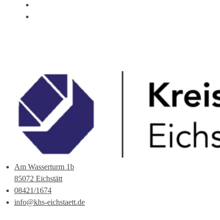
ÜBER UNS
ANSPRECHPARTNER
Am Wasserturm 1b
85072 Eichstätt
08421/1674
info@khs-eichstaett.de