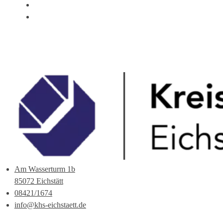
ÜBER UNS
ANSPRECHPARTNER
Am Wasserturm 1b
85072 Eichstätt
08421/1674
info@khs-eichstaett.de