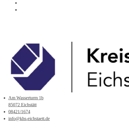
ÜBER UNS
ANSPRECHPARTNER
Am Wasserturm 1b
85072 Eichstätt
08421/1674
info@khs-eichstaett.de