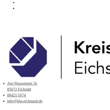
ÜBER UNS
ANSPRECHPARTNER
Am Wasserturm 1b
85072 Eichstätt
08421/1674
info@khs-eichstaett.de