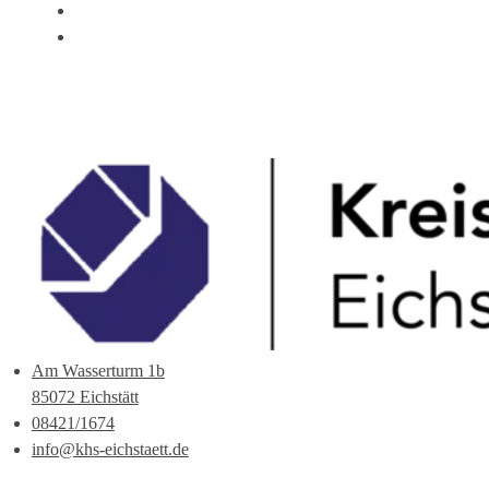
ÜBER UNS
ANSPRECHPARTNER
Am Wasserturm 1b
85072 Eichstätt
08421/1674
info@khs-eichstaett.de