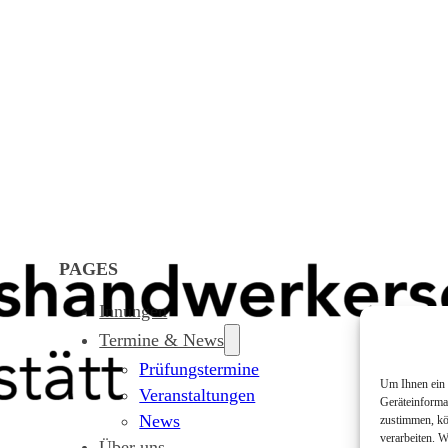
PAGES
Innungen
Termine & News
Prüfungstermine
Um Ihnen ein 
Veranstaltungen
Geräteinforma
News
zustimmen, kö
verarbeiten. 
Über uns