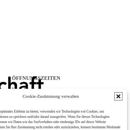
ÖFFNUNGSZEITEN
Mo - Do:
08:00 - 12:00 Uhr
Cookie-Zustimmung verwalten
13:00 - 16:00 Uhr
Fr:
optimales Erlebnis zu bieten, verwenden wir Technologien wie Cookies, um
tionen zu speichern und/oder darauf zuzugreifen. Wenn Sie diesen Technologien
8:00 - 12:00 Uhr
nnen wir Daten wie das Surfverhalten oder eindeutige IDs auf dieser Website
Wenn Sie Ihre Zustimmung nicht erteilen oder zurückziehen, können bestimmte Merkmale