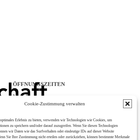
ÖFFNUNGSZEITEN
Mo - Do:
08:00 - 12:00 Uhr
Cookie-Zustimmung verwalten
13:00 - 16:00 Uhr
Fr:
optimales Erlebnis zu bieten, verwenden wir Technologien wie Cookies, um
tionen zu speichern und/oder darauf zuzugreifen. Wenn Sie diesen Technologien
8:00 - 12:00 Uhr
nnen wir Daten wie das Surfverhalten oder eindeutige IDs auf dieser Website
Wenn Sie Ihre Zustimmung nicht erteilen oder zurückziehen, können bestimmte Merkmale