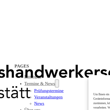
PAGES
Innungen
Termine & News
Prüfungstermine
Um Ihnen ein 
Veranstaltungen
Geräteinforma
News
zustimmen, kö
verarbeiten. 
Über uns