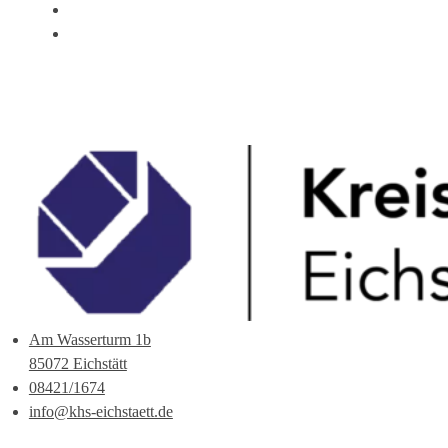
ÜBER UNS
ANSPRECHPARTNER
Am Wasserturm 1b
85072 Eichstätt
08421/1674
info@khs-eichstaett.de