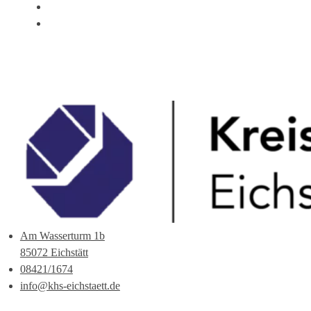
ÜBER UNS
ANSPRECHPARTNER
Am Wasserturm 1b
85072 Eichstätt
08421/1674
info@khs-eichstaett.de