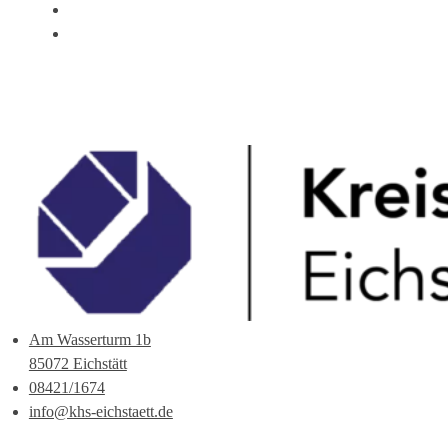
ÜBER UNS
ANSPRECHPARTNER
Am Wasserturm 1b
85072 Eichstätt
08421/1674
info@khs-eichstaett.de