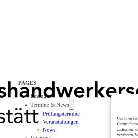
PAGES
Innungen
Termine & News
Prüfungstermine
Um Ihnen ein 
Veranstaltungen
Geräteinforma
News
zustimmen, kö
verarbeiten. 
Über uns