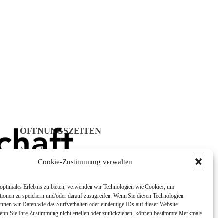
ÖFFNUNGSZEITEN
Mo - Do:
08:00 - 12:00 Uhr
Cookie-Zustimmung verwalten
13:00 - 16:00 Uhr
Fr:
optimales Erlebnis zu bieten, verwenden wir Technologien wie Cookies, um
tionen zu speichern und/oder darauf zuzugreifen. Wenn Sie diesen Technologien
8:00 - 12:00 Uhr
nnen wir Daten wie das Surfverhalten oder eindeutige IDs auf dieser Website
Wenn Sie Ihre Zustimmung nicht erteilen oder zurückziehen, können bestimmte Merkmale