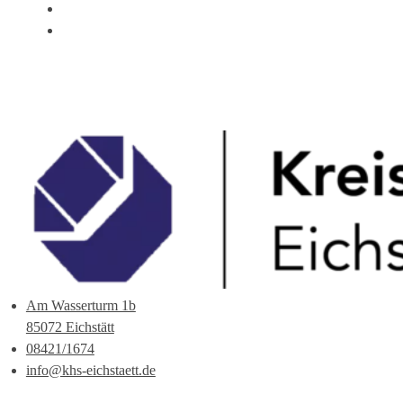
ÜBER UNS
ANSPRECHPARTNER
Am Wasserturm 1b
85072 Eichstätt
08421/1674
info@khs-eichstaett.de