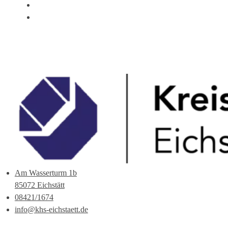
ÜBER UNS
ANSPRECHPARTNER
Am Wasserturm 1b
85072 Eichstätt
08421/1674
info@khs-eichstaett.de