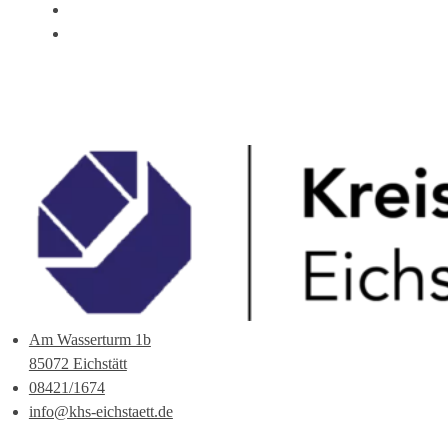
ÜBER UNS
ANSPRECHPARTNER
Am Wasserturm 1b
85072 Eichstätt
08421/1674
info@khs-eichstaett.de