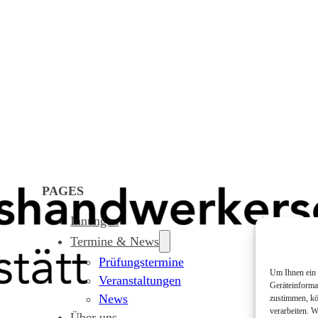
PAGES
Innungen
Termine & News
Prüfungstermine
Um Ihnen ein 
Veranstaltungen
Geräteinforma
News
zustimmen, kö
verarbeiten. 
Über uns