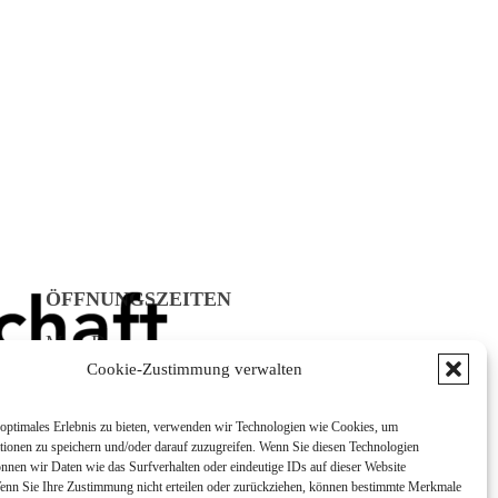
ÖFFNUNGSZEITEN
Mo - Do:
08:00 - 12:00 Uhr
Cookie-Zustimmung verwalten
13:00 - 16:00 Uhr
Fr:
optimales Erlebnis zu bieten, verwenden wir Technologien wie Cookies, um
tionen zu speichern und/oder darauf zuzugreifen. Wenn Sie diesen Technologien
8:00 - 12:00 Uhr
nnen wir Daten wie das Surfverhalten oder eindeutige IDs auf dieser Website
Wenn Sie Ihre Zustimmung nicht erteilen oder zurückziehen, können bestimmte Merkmale