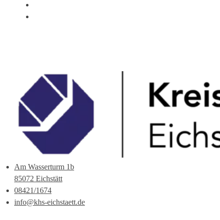
ÜBER UNS
ANSPRECHPARTNER
Am Wasserturm 1b
85072 Eichstätt
08421/1674
info@khs-eichstaett.de