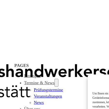
PAGES
Innungen
Termine & News
Prüfungstermine
Um Ihnen ein 
Veranstaltungen
Geräteinforma
News
zustimmen, kö
verarbeiten. 
Über uns