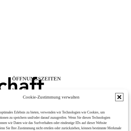
ÖFFNUNGSZEITEN
Mo - Do:
08:00 - 12:00 Uhr
Cookie-Zustimmung verwalten
13:00 - 16:00 Uhr
Fr:
optimales Erlebnis zu bieten, verwenden wir Technologien wie Cookies, um
tionen zu speichern und/oder darauf zuzugreifen. Wenn Sie diesen Technologien
8:00 - 12:00 Uhr
nnen wir Daten wie das Surfverhalten oder eindeutige IDs auf dieser Website
Wenn Sie Ihre Zustimmung nicht erteilen oder zurückziehen, können bestimmte Merkmale