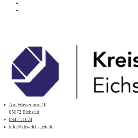
ÜBER UNS
ANSPRECHPARTNER
Am Wasserturm 1b
85072 Eichstätt
08421/1674
info@khs-eichstaett.de