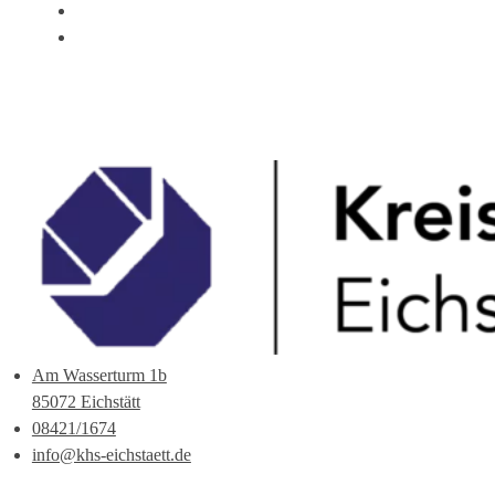
ÜBER UNS
ANSPRECHPARTNER
Am Wasserturm 1b
85072 Eichstätt
08421/1674
info@khs-eichstaett.de