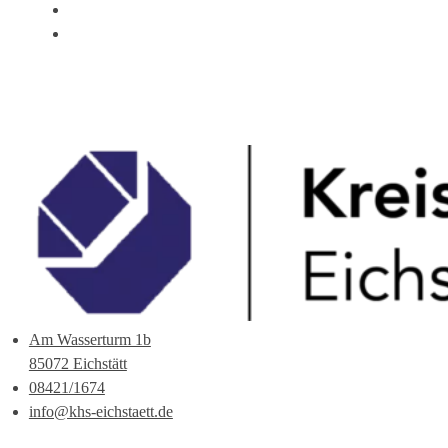
ÜBER UNS
ANSPRECHPARTNER
Am Wasserturm 1b
85072 Eichstätt
08421/1674
info@khs-eichstaett.de