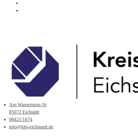
ÜBER UNS
ANSPRECHPARTNER
Am Wasserturm 1b
85072 Eichstätt
08421/1674
info@khs-eichstaett.de