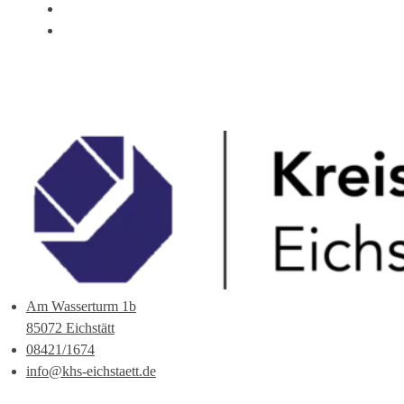
ÜBER UNS
ANSPRECHPARTNER
Am Wasserturm 1b
85072 Eichstätt
08421/1674
info@khs-eichstaett.de